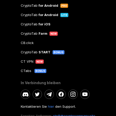
CryptoTab
for Android
PRO
CryptoTab
for Android
LITE
CryptoTab
for iOS
CryptoTab
Farm
NEW
CB.click
CryptoTab
START
BONUS
CT VPN
NEW
CTabs
BONUS
In Verbindung bleiben
Kontaktieren Sie
hier
den Support.
Sonstige Anfragen:
ctnft@cryptocompany.site