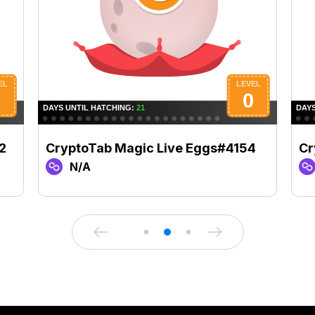
2
CryptoTab Magic Live Eggs#4154
Cr
N/A