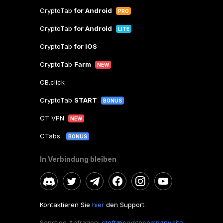
CryptoTab
for Android
PRO
CryptoTab
for Android
LITE
CryptoTab
for iOS
CryptoTab
Farm
NEW
CB.click
CryptoTab
START
BONUS
CT VPN
NEW
CTabs
BONUS
In Verbindung bleiben
Kontaktieren Sie
hier
den Support.
Sonstige Anfragen:
ctnft@cryptocompany.site