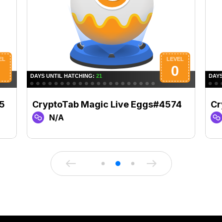
5
CryptoTab Magic Live Eggs#4574
Cr
N/A