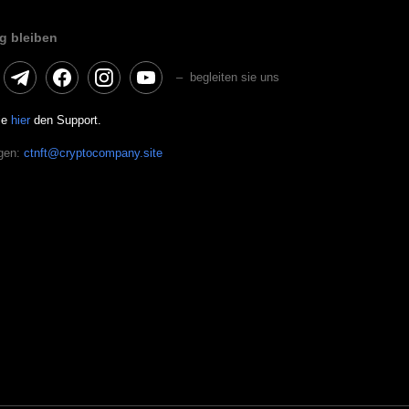
g bleiben
– begleiten sie uns
ie
hier
den Support.
agen:
ctnft@cryptocompany.site