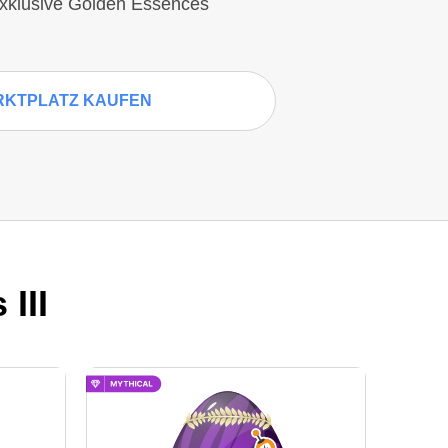
exklusive Golden Essences
RKTPLATZ KAUFEN
III