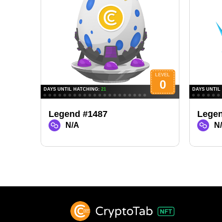
Legend #1487
Legen
N/A
N