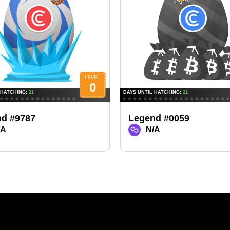
d #9787
Legend #0059
/A
N/A