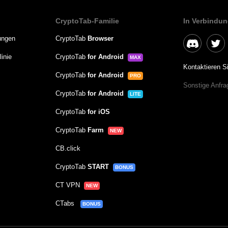
CryptoTab-Familie
In Verbindun
ungen
CryptoTab
Browser
inie
CryptoTab
for Android
MAX
Kontaktieren S
CryptoTab
for Android
PRO
Sonstige Anfr
CryptoTab
for Android
LITE
CryptoTab
for iOS
CryptoTab
Farm
NEW
CB.click
CryptoTab
START
BONUS
CT VPN
NEW
CTabs
BONUS