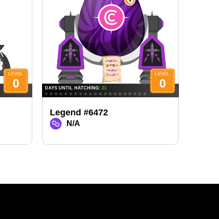
Legend #6472
Lege
N/A
N