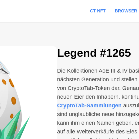
CT NFT
BROWSER
Legend #1265
Die Kollektionen AoE III & IV ba
nächsten Generation und stellen
von CryptoTab-Token dar. Genau 
neuen Eier den Inhabern, kontin
CryptoTab-Sammlungen
auszub
sind unglaubliche neue hinzuge
kann ihm einen Namen geben, erh
auf alle Weiterverkäufe des Eie