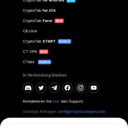
CryptoTab
for Android
LITE
CryptoTab
for iOS
CryptoTab
Farm
NEW
CB.click
CryptoTab
START
BONUS
CT VPN
NEW
CTabs
BONUS
In Verbindung bleiben
Kontaktieren Sie
hier
den Support.
Sonstige Anfragen:
ctnft@cryptocompany.site