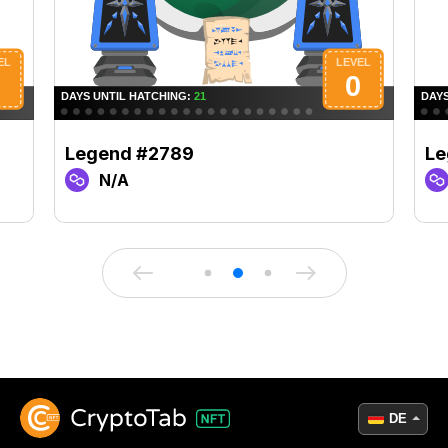
Legend #2789
Le
N/A
DE