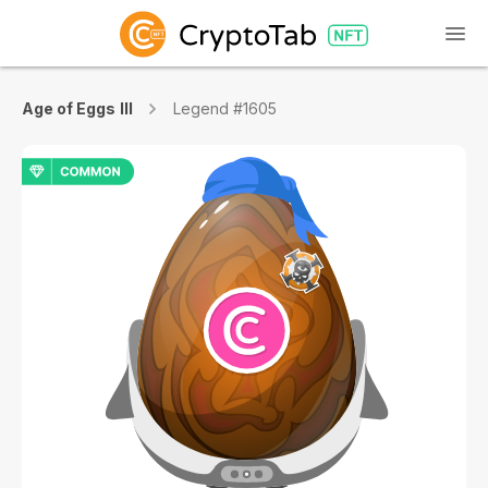
Age of Eggs III
Legend #1605