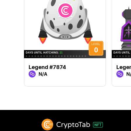
Legend #7874
Lege
N/A
N