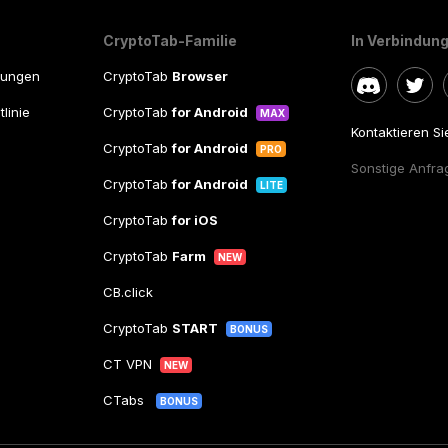
CryptoTab-Familie
In Verbindung
gungen
CryptoTab
Browser
linie
CryptoTab
for Android
MAX
Kontaktieren S
CryptoTab
for Android
PRO
Sonstige Anfra
CryptoTab
for Android
LITE
CryptoTab
for iOS
CryptoTab
Farm
NEW
CB.click
CryptoTab
START
BONUS
CT VPN
NEW
CTabs
BONUS