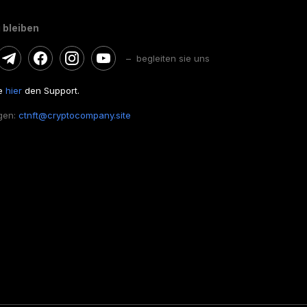
 bleiben
– begleiten sie uns
ie
hier
den Support.
gen:
ctnft@cryptocompany.site