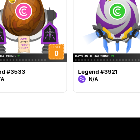
nd #3533
Legend #3921
/A
N/A