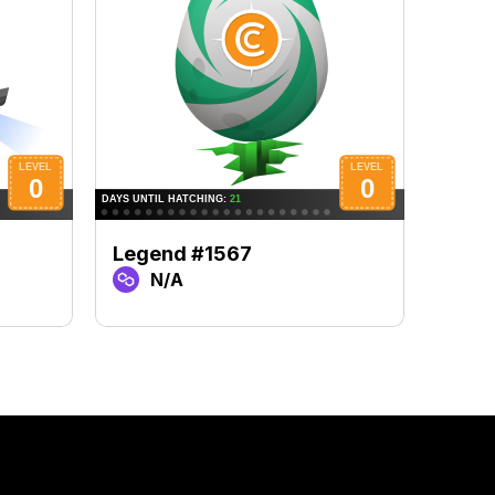
Legend #1567
Lege
N/A
N