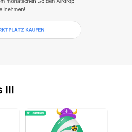
em monatlichen Golden Airdrop
teilnehmen!
RKTPLATZ KAUFEN
III