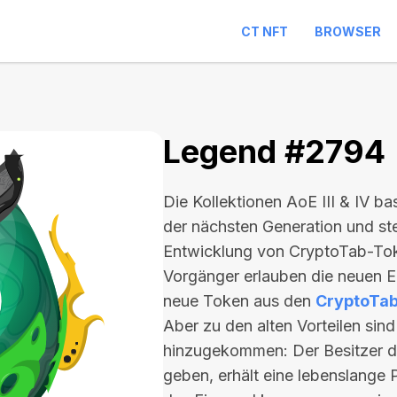
CT NFT
BROWSER
Legend #2794
Die Kollektionen AoE III & IV b
der nächsten Generation und ste
Entwicklung von CryptoTab-Tok
Vorgänger erlauben die neuen Ei
neue Token aus den
CryptoTa
Aber zu den alten Vorteilen sin
hinzugekommen: Der Besitzer d
geben, erhält eine lebenslange P