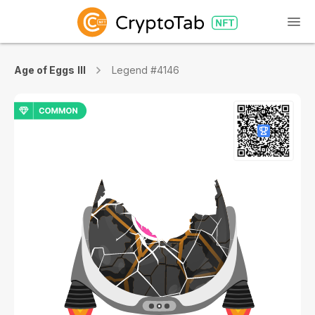
Age of Eggs III
Legend #4146