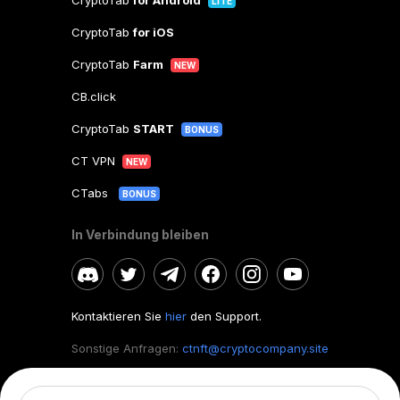
CryptoTab
for Android
LITE
CryptoTab
for iOS
CryptoTab
Farm
NEW
CB.click
CryptoTab
START
BONUS
CT VPN
NEW
CTabs
BONUS
In Verbindung bleiben
Kontaktieren Sie
hier
den Support.
Sonstige Anfragen:
ctnft@cryptocompany.site