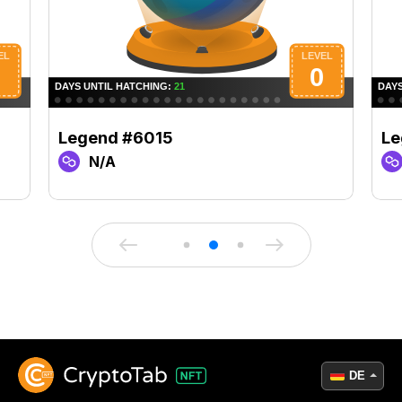
Legend #6015
Le
N/A
DE