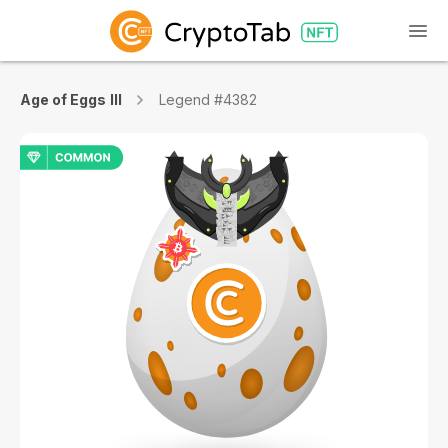
Age of Eggs III
Legend #4382