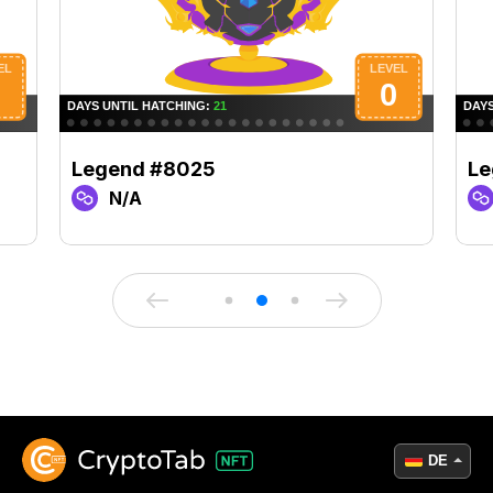
Legend #8025
Le
N/A
DE