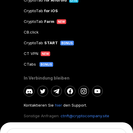
CryptoTab
for Android
LITE
CryptoTab
for iOS
CryptoTab
Farm
NEW
CB.click
CryptoTab
START
BONUS
CT VPN
NEW
CTabs
BONUS
In Verbindung bleiben
Kontaktieren Sie
hier
den Support.
Sonstige Anfragen:
ctnft@cryptocompany.site