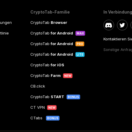
CryptoTab-Familie
In Verbindung
gungen
CryptoTab
Browser
linie
CryptoTab
for Android
MAX
Kontaktieren S
CryptoTab
for Android
PRO
Sonstige Anfra
CryptoTab
for Android
LITE
CryptoTab
for iOS
CryptoTab
Farm
NEW
CB.click
CryptoTab
START
BONUS
CT VPN
NEW
CTabs
BONUS