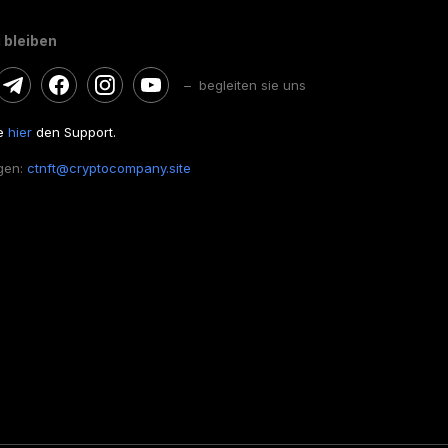
 bleiben
– begleiten sie uns
ie
hier
den Support.
gen:
ctnft@cryptocompany.site