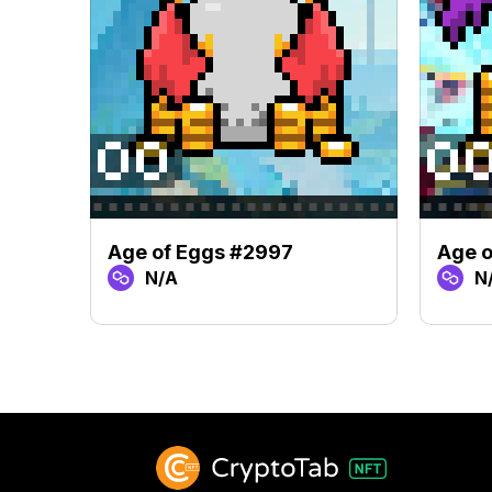
Age of Eggs #2997
Age o
N/A
N