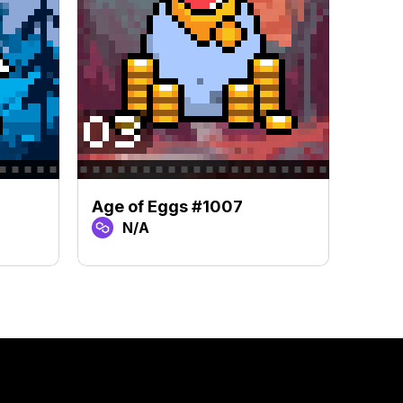
Age of Eggs #1007
Age 
N/A
N