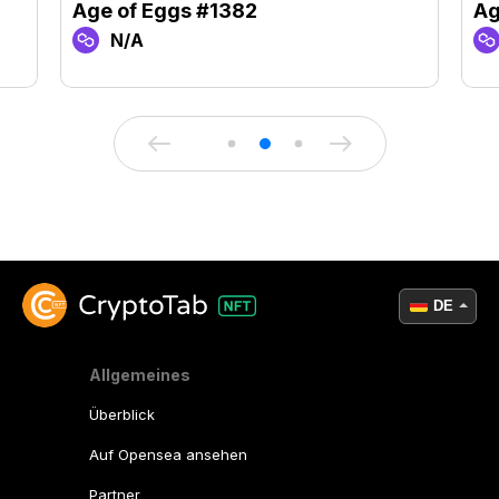
Age of Eggs #1382
Ag
N/A
DE
Allgemeines
Überblick
Auf Opensea ansehen
Partner