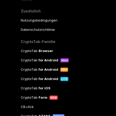
Zusätzlich
Nutzungsbedingungen
Datenschutzrichtlinie
CryptoTab-Familie
CryptoTab
Browser
CryptoTab
for Android
MAX
CryptoTab
for Android
PRO
CryptoTab
for Android
LITE
CryptoTab
for iOS
CryptoTab
Farm
NEW
CB.click