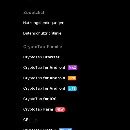
Zusätzlich
Nutzungsbedingungen
Datenschutzrichtlinie
CryptoTab-Familie
CryptoTab
Browser
CryptoTab
for Android
MAX
CryptoTab
for Android
PRO
CryptoTab
for Android
LITE
CryptoTab
for iOS
CryptoTab
Farm
NEW
CB.click