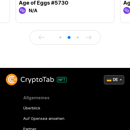
Age of Eggs #5730
Ag
N/A
DE
Allgemeines
Überblick
Auf Opensea ansehen
Partner