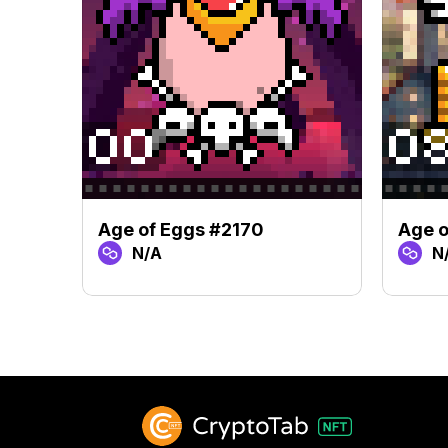
Age of Eggs #2170
Age 
N/A
N