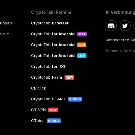
CryptoTab-Familie
In Verbindung
gungen
CryptoTab
Browser
linie
CryptoTab
for Android
MAX
Kontaktieren S
CryptoTab
for Android
PRO
Sonstige Anfra
CryptoTab
for Android
LITE
CryptoTab
for iOS
CryptoTab
Farm
NEW
CB.click
CryptoTab
START
BONUS
CT VPN
NEW
CTabs
BONUS