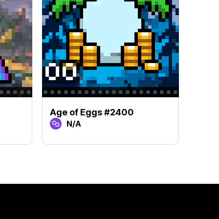
Age of Eggs #2400
Age 
N/A
N