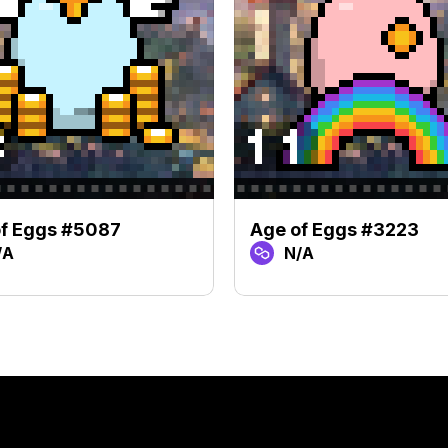
of Eggs #5087
Age of Eggs #3223
/A
N/A