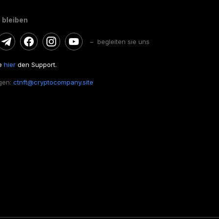
 bleiben
– begleiten sie uns
ie
hier
den Support.
gen:
ctnft@cryptocompany.site