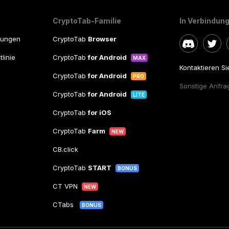
CryptoTab-Familie
In Verbindung
gungen
CryptoTab
Browser
linie
CryptoTab
for Android
MAX
Kontaktieren S
CryptoTab
for Android
PRO
Sonstige Anfra
CryptoTab
for Android
LITE
CryptoTab
for iOS
CryptoTab
Farm
NEW
CB.click
CryptoTab
START
BONUS
CT VPN
NEW
CTabs
BONUS