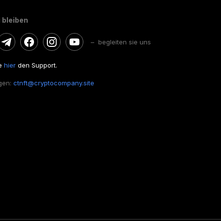
 bleiben
– begleiten sie uns
ie
hier
den Support.
gen:
ctnft@cryptocompany.site