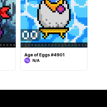
Age of Eggs #4901
Age 
N/A
N