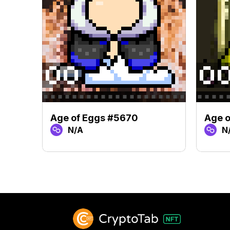
Age of Eggs #5670
Age o
N/A
N