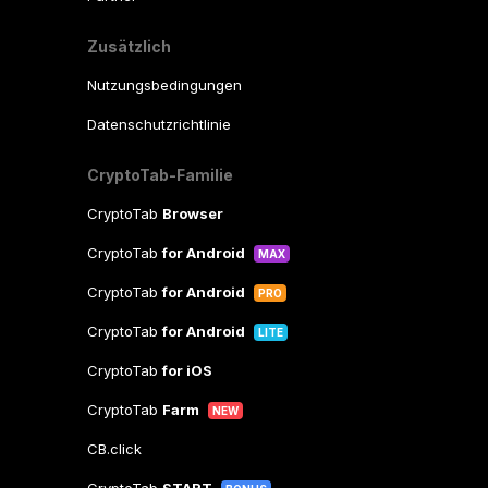
Zusätzlich
Nutzungsbedingungen
Datenschutzrichtlinie
CryptoTab-Familie
CryptoTab
Browser
CryptoTab
for Android
MAX
CryptoTab
for Android
PRO
CryptoTab
for Android
LITE
CryptoTab
for iOS
CryptoTab
Farm
NEW
CB.click