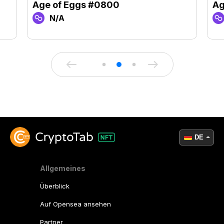
Age of Eggs #0800
Ag
N/A
DE
Allgemeines
Überblick
Auf Opensea ansehen
Partner