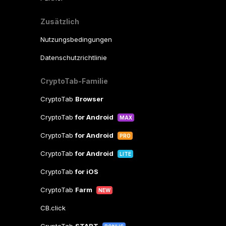
Zusätzlich
Nutzungsbedingungen
Datenschutzrichtlinie
CryptoTab-Familie
CryptoTab
Browser
CryptoTab
for Android
MAX
CryptoTab
for Android
PRO
CryptoTab
for Android
LITE
CryptoTab
for iOS
CryptoTab
Farm
NEW
CB.click