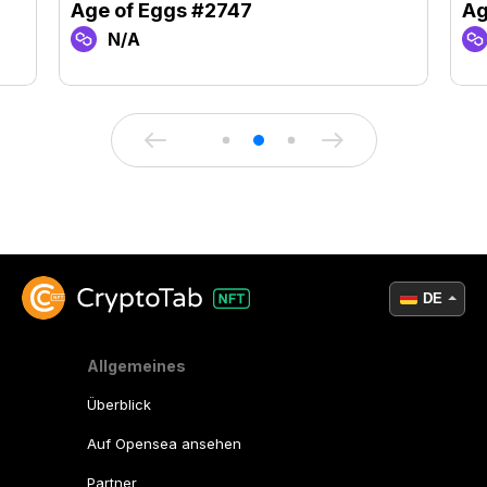
Age of Eggs #2747
Ag
N/A
DE
Allgemeines
Überblick
Auf Opensea ansehen
Partner