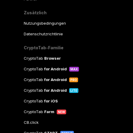
Zusätzlich
Nutzungsbedingungen
Datenschutzrichtlinie
CryptoTab-Familie
CryptoTab
Browser
CryptoTab
for Android
MAX
CryptoTab
for Android
PRO
CryptoTab
for Android
LITE
CryptoTab
for iOS
CryptoTab
Farm
NEW
CB.click