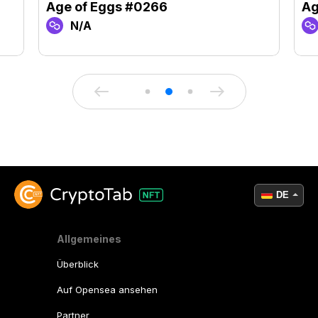
Age of Eggs #0266
Ag
N/A
DE
Allgemeines
Überblick
Auf Opensea ansehen
Partner