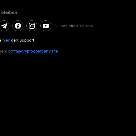
 bleiben
– begleiten sie uns
ie
hier
den Support.
gen:
ctnft@cryptocompany.site