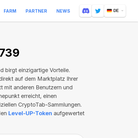
FARM
PARTNER
NEWS
DE
7739
nd birgt einzigartige Vorteile.
direkt auf dem Marktplatz Ihrer
itt mit anderen Benutzern und
hepunkt erreicht, einen
fiziellen CryptoTab-Sammlungen.
llen
Level-UP-Token
aufgewertet