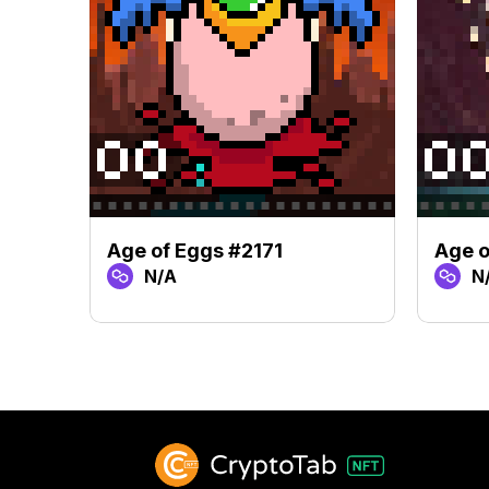
Age of Eggs #2171
Age o
N/A
N