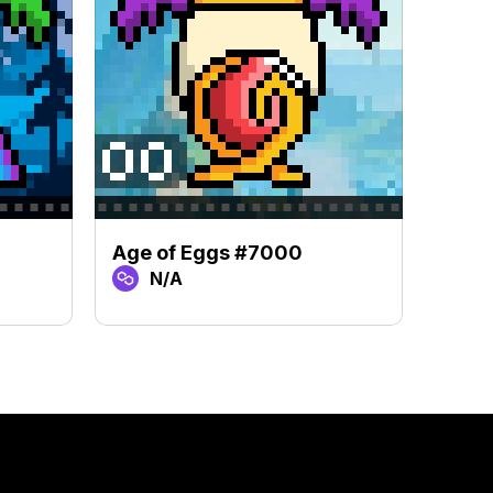
Age of Eggs #7000
Age 
N/A
N