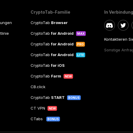
CryptoTab-Familie
In Verbindung
gungen
CryptoTab
Browser
linie
CryptoTab
for Android
MAX
Kontaktieren S
CryptoTab
for Android
PRO
Sonstige Anfra
CryptoTab
for Android
LITE
CryptoTab
for iOS
CryptoTab
Farm
NEW
CB.click
CryptoTab
START
BONUS
CT VPN
NEW
CTabs
BONUS