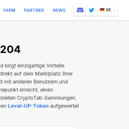
FARM
PARTNER
NEWS
DE
8204
nd birgt einzigartige Vorteile.
direkt auf dem Marktplatz Ihrer
itt mit anderen Benutzern und
hepunkt erreicht, einen
fiziellen CryptoTab-Sammlungen.
llen
Level-UP-Token
aufgewertet