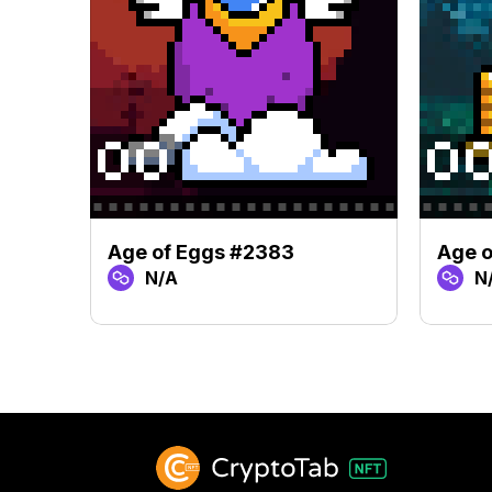
Age of Eggs #2383
Age 
N/A
N