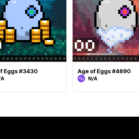
of Eggs #3430
Age of Eggs #4690
/A
N/A