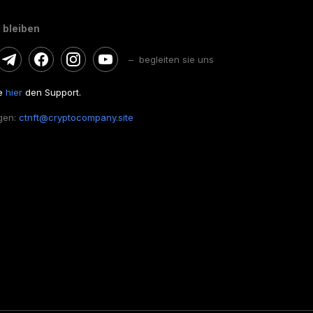
 bleiben
– begleiten sie uns
ie
hier
den Support.
gen:
ctnft@cryptocompany.site