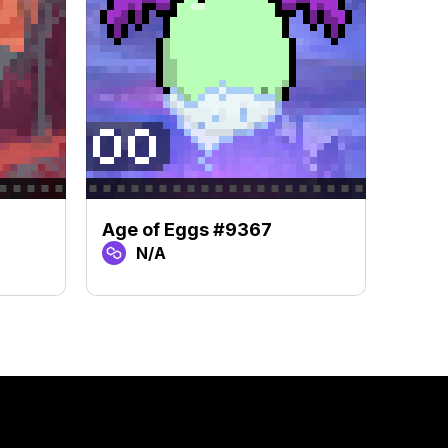
Age of Eggs #9367
Age 
N/A
N