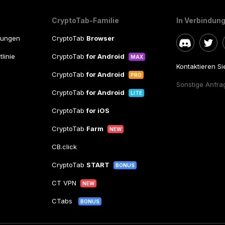
CryptoTab-Familie
In Verbindung
gungen
CryptoTab
Browser
linie
CryptoTab
for Android
MAX
Kontaktieren S
CryptoTab
for Android
PRO
Sonstige Anfra
CryptoTab
for Android
LITE
CryptoTab
for iOS
CryptoTab
Farm
NEW
CB.click
CryptoTab
START
BONUS
CT VPN
NEW
CTabs
BONUS