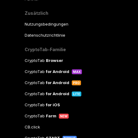
Zusätzlich
Nutzungsbedingungen
Datenschutzrichtlinie
CryptoTab-Familie
CryptoTab
Browser
CryptoTab
for Android
MAX
CryptoTab
for Android
PRO
CryptoTab
for Android
LITE
CryptoTab
for iOS
CryptoTab
Farm
NEW
CB.click