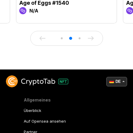
Age of Eggs #1540
Ag
N/A
DE
Allgemeines
Überblick
Auf Opensea ansehen
Partner