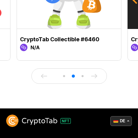
CryptoTab Collectible #6460
Cr
N/A
DE