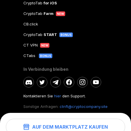
CryptoTab
for iOS
CryptoTab
Farm
NEW
CB.click
CryptoTab
START
BONUS
CT VPN
NEW
CTabs
BONUS
In Verbindung bleiben
Kontaktieren Sie
hier
den Support.
Sonstige Anfragen:
ctnft@cryptocompany.site
AUF DEM MARKTPLATZ KAUFEN