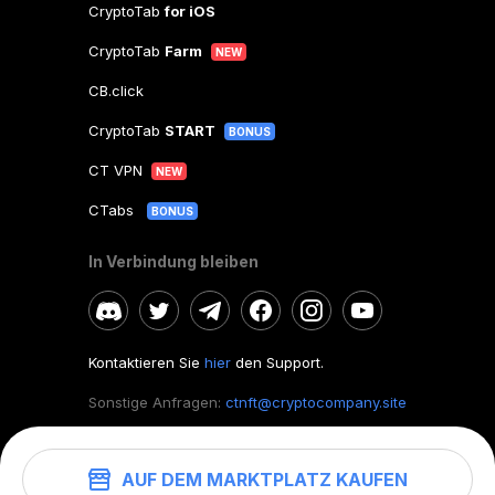
CryptoTab
for iOS
CryptoTab
Farm
NEW
CB.click
CryptoTab
START
BONUS
CT VPN
NEW
CTabs
BONUS
In Verbindung bleiben
Kontaktieren Sie
hier
den Support.
Sonstige Anfragen:
ctnft@cryptocompany.site
AUF DEM MARKTPLATZ KAUFEN