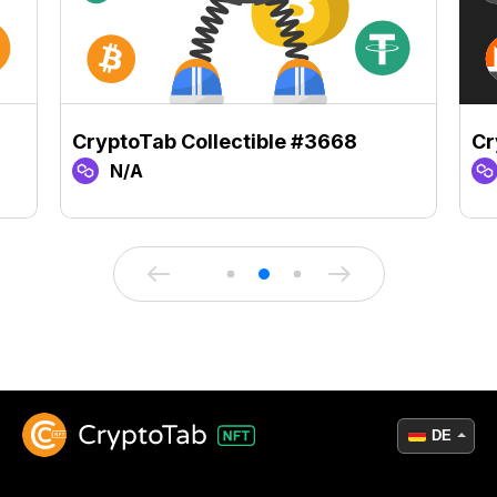
CryptoTab Collectible #3668
Cr
N/A
DE