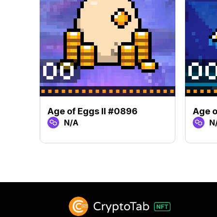
Age of Eggs II #0896
Age o
N/A
N