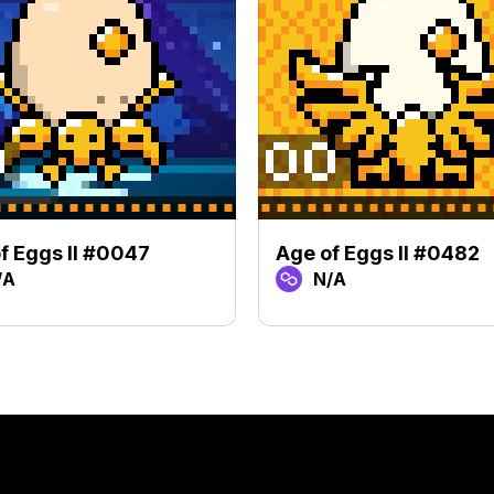
f Eggs II #0047
Age of Eggs II #0482
/A
N/A