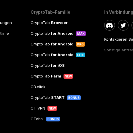
CryptoTab-Familie
In Verbindung
gungen
CryptoTab
Browser
linie
CryptoTab
for Android
MAX
Kontaktieren S
CryptoTab
for Android
PRO
Sonstige Anfra
CryptoTab
for Android
LITE
CryptoTab
for iOS
CryptoTab
Farm
NEW
CB.click
CryptoTab
START
BONUS
CT VPN
NEW
CTabs
BONUS