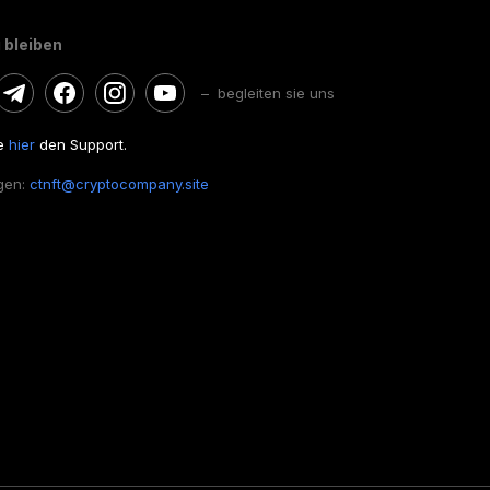
 bleiben
– begleiten sie uns
ie
hier
den Support.
gen:
ctnft@cryptocompany.site