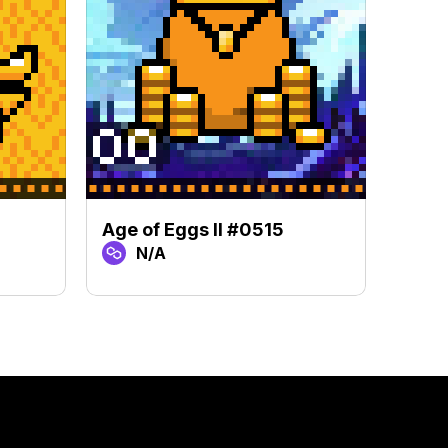
Age of Eggs II #0515
Age o
N/A
N