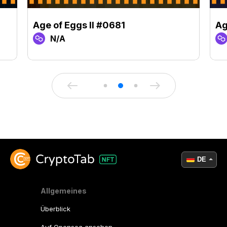
Age of Eggs II #0681
Ag
N/A
DE
Allgemeines
Überblick