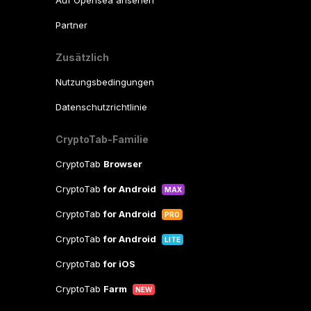
Auf Opensea ansehen
Partner
Zusätzlich
Nutzungsbedingungen
Datenschutzrichtlinie
CryptoTab-Familie
CryptoTab
Browser
CryptoTab
for Android
MAX
CryptoTab
for Android
PRO
CryptoTab
for Android
LITE
CryptoTab
for iOS
CryptoTab
Farm
NEW