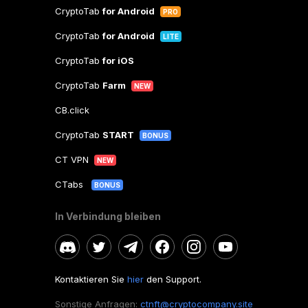
CryptoTab
for Android
PRO
CryptoTab
for Android
LITE
CryptoTab
for iOS
CryptoTab
Farm
NEW
CB.click
CryptoTab
START
BONUS
CT VPN
NEW
CTabs
BONUS
In Verbindung bleiben
Kontaktieren Sie
hier
den Support.
Sonstige Anfragen:
ctnft@cryptocompany.site