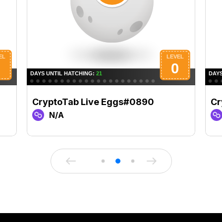
CryptoTab Live Eggs#0890
Cr
N/A