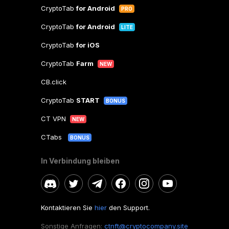
CryptoTab
for Android
PRO
CryptoTab
for Android
LITE
CryptoTab
for iOS
CryptoTab
Farm
NEW
CB.click
CryptoTab
START
BONUS
CT VPN
NEW
CTabs
BONUS
In Verbindung bleiben
Kontaktieren Sie
hier
den Support.
Sonstige Anfragen:
ctnft@cryptocompany.site