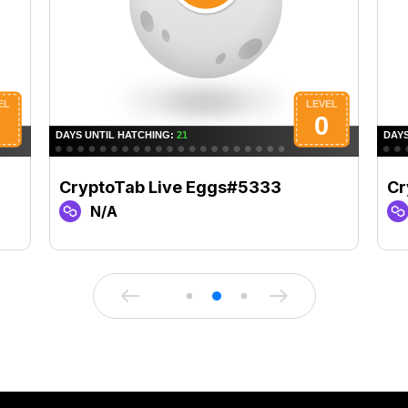
CryptoTab Live Eggs#5333
Cr
N/A