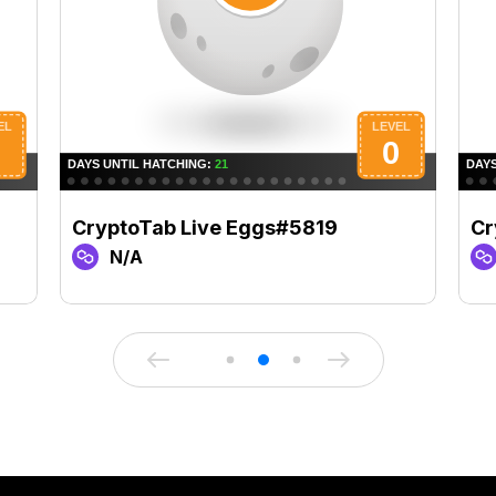
CryptoTab Live Eggs#5819
Cr
N/A