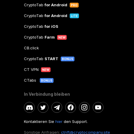
CryptoTab
for Android
PRO
CryptoTab
for Android
LITE
CryptoTab
for iOS
CryptoTab
Farm
NEW
CB.click
CryptoTab
START
BONUS
CT VPN
NEW
CTabs
BONUS
In Verbindung bleiben
Kontaktieren Sie
hier
den Support.
Sonstige Anfragen:
ctnft@cryptocompany.site