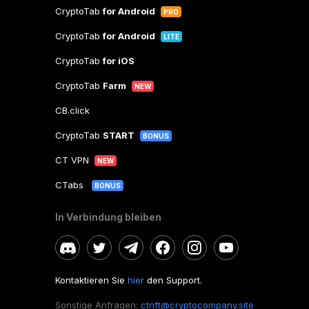
CryptoTab
for Android
PRO
CryptoTab
for Android
LITE
CryptoTab
for iOS
CryptoTab
Farm
NEW
CB.click
CryptoTab
START
BONUS
CT VPN
NEW
CTabs
BONUS
In Verbindung bleiben
Kontaktieren Sie
hier
den Support.
Sonstige Anfragen:
ctnft@cryptocompany.site