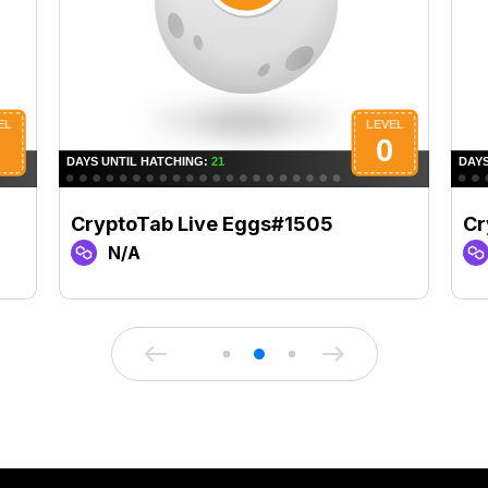
CryptoTab Live Eggs#1505
Cr
N/A