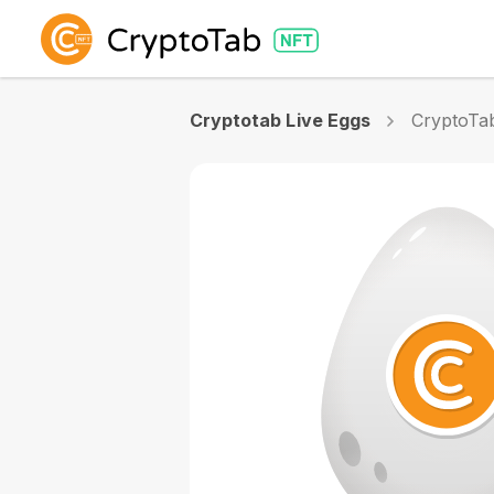
Cryptotab Live Eggs
CryptoTa