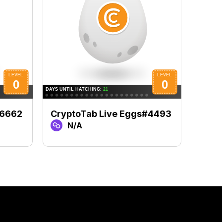
#6662
CryptoTab Live Eggs#4493
Cryp
N/A
N