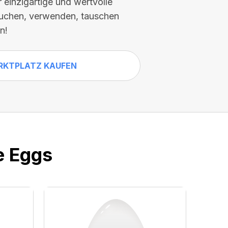
einzigartige und wertvolle
chen, verwenden, tauschen
n!
RKTPLATZ KAUFEN
e Eggs