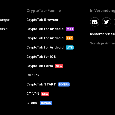
CryptoTab-Familie
In Verbindung
gungen
CryptoTab
Browser
linie
CryptoTab
for Android
MAX
Kontaktieren S
CryptoTab
for Android
PRO
Sonstige Anfra
CryptoTab
for Android
LITE
CryptoTab
for iOS
CryptoTab
Farm
NEW
CB.click
CryptoTab
START
BONUS
CT VPN
NEW
CTabs
BONUS