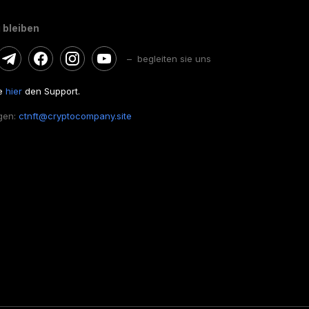
 bleiben
– begleiten sie uns
ie
hier
den Support.
gen:
ctnft@cryptocompany.site