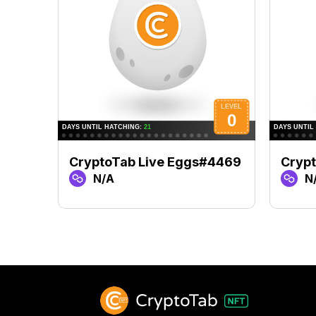
CryptoTab Live Eggs#4469
Crypt
N/A
N