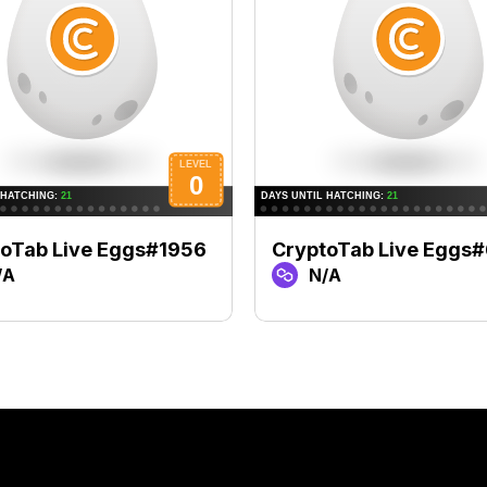
oTab Live Eggs#1956
CryptoTab Live Eggs
/A
N/A