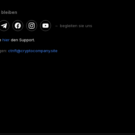
 bleiben
– begleiten sie uns
ie
hier
den Support.
gen:
ctnft@cryptocompany.site