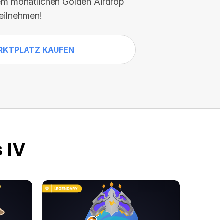
em monatlichen Golden Airdrop
teilnehmen!
RKTPLATZ KAUFEN
 IV