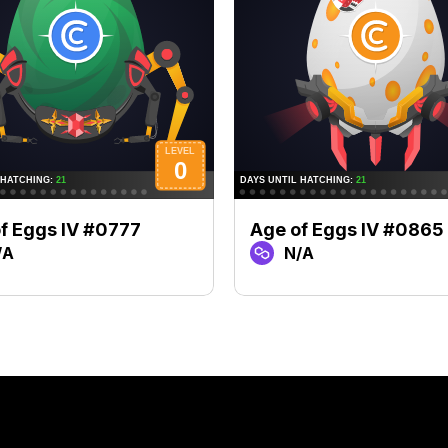
f Eggs IV #0777
Age of Eggs IV #0865
/A
N/A