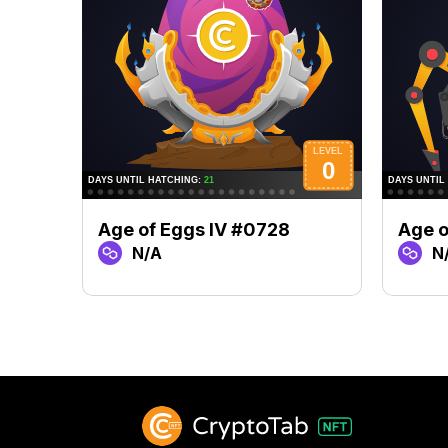
Age of Eggs IV #0728
Age o
N/A
N