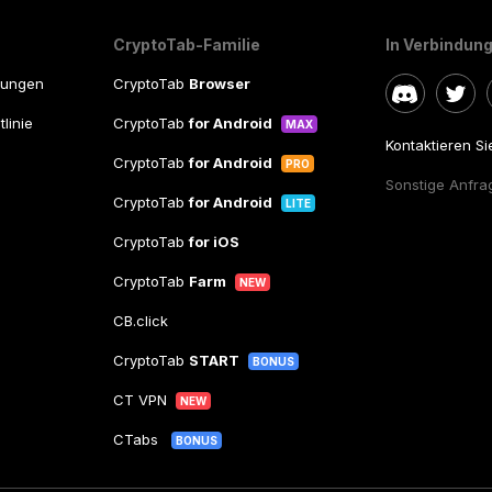
CryptoTab-Familie
In Verbindung
gungen
CryptoTab
Browser
linie
CryptoTab
for Android
MAX
Kontaktieren S
CryptoTab
for Android
PRO
Sonstige Anfra
CryptoTab
for Android
LITE
CryptoTab
for iOS
CryptoTab
Farm
NEW
CB.click
CryptoTab
START
BONUS
CT VPN
NEW
CTabs
BONUS