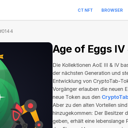
CT NFT
BROWSER
 #0144
Age of Eggs IV
Die Kollektionen AoE III & IV b
der nächsten Generation und ste
Entwicklung von CryptoTab-Tok
Vorgänger erlauben die neuen Ei
neue Token aus den
CryptoTa
Aber zu den alten Vorteilen sin
hinzugekommen: Der Besitzer d
geben, erhält eine lebenslange P