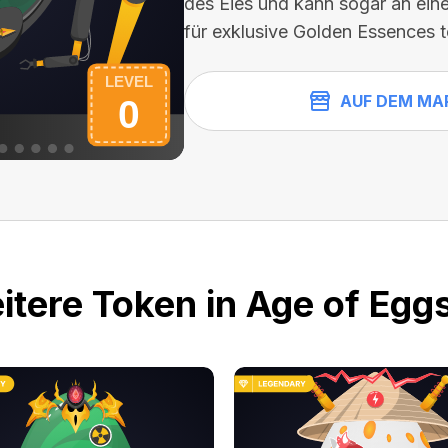
des Eies und kann sogar an ein
für exklusive Golden Essences 
AUF DEM MA
itere Token in Age of Eggs