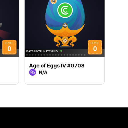
Age of Eggs IV #0708
Age 
N/A
N