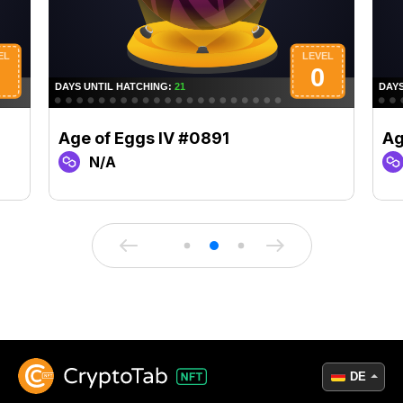
Age of Eggs IV #0891
Ag
N/A
DE