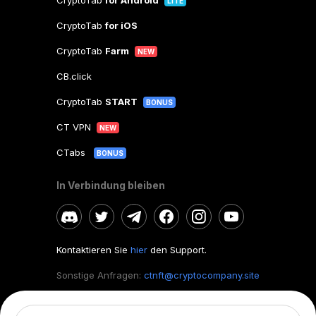
CryptoTab
for Android
LITE
CryptoTab
for iOS
CryptoTab
Farm
NEW
CB.click
CryptoTab
START
BONUS
CT VPN
NEW
CTabs
BONUS
In Verbindung bleiben
Kontaktieren Sie
hier
den Support.
Sonstige Anfragen:
ctnft@cryptocompany.site