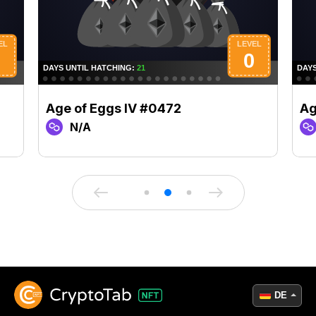
Age of Eggs IV #0472
Ag
N/A
DE