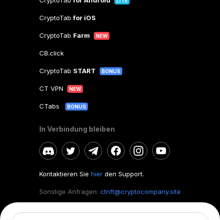
CryptoTab
for Android
LITE
CryptoTab
for iOS
CryptoTab
Farm
NEW
CB.click
CryptoTab
START
BONUS
CT VPN
NEW
CTabs
BONUS
In Verbindung bleiben
Kontaktieren Sie
hier
den Support.
Sonstige Anfragen:
ctnft@cryptocompany.site