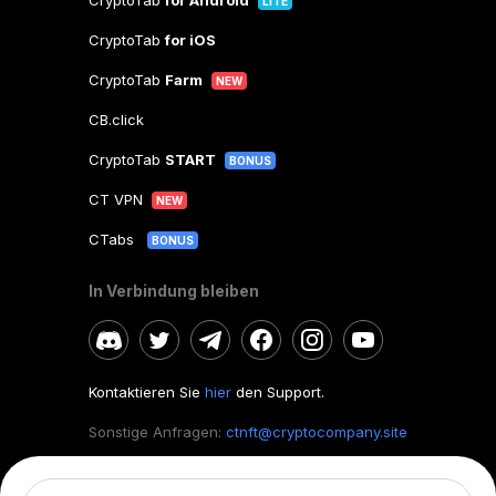
CryptoTab
for Android
LITE
CryptoTab
for iOS
CryptoTab
Farm
NEW
CB.click
CryptoTab
START
BONUS
CT VPN
NEW
CTabs
BONUS
In Verbindung bleiben
Kontaktieren Sie
hier
den Support.
Sonstige Anfragen:
ctnft@cryptocompany.site