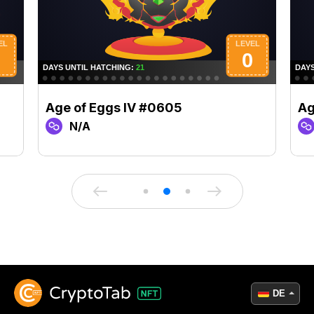
Age of Eggs IV #0605
Ag
N/A
DE