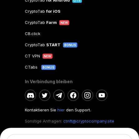
CryptoTab
for Android
LITE
CryptoTab
for iOS
CryptoTab
Farm
NEW
CB.click
CryptoTab
START
BONUS
CT VPN
NEW
CTabs
BONUS
In Verbindung bleiben
Kontaktieren Sie
hier
den Support.
Sonstige Anfragen:
ctnft@cryptocompany.site