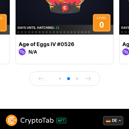
Age of Eggs IV #0526
Ag
N/A
DE