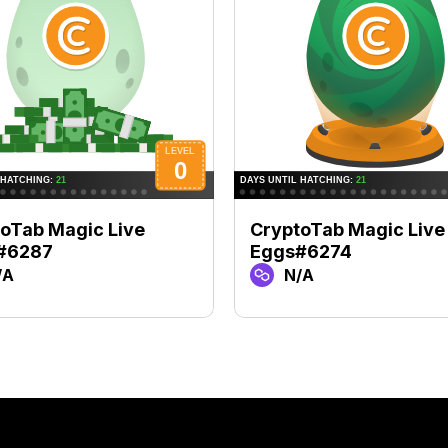
oTab Magic Live
CryptoTab Magic Live
#6287
Eggs#6274
/A
N/A