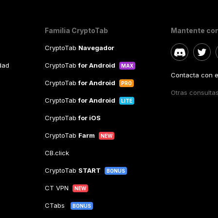
Familia CryptoTab
Mantente co
CryptoTab
Navegador
idad
CryptoTab
for Android
MAX
Contacta con el
CryptoTab
for Android
PRO
Otras consulta
CryptoTab
for Android
LITE
CryptoTab
for iOS
CryptoTab
Farm
NEW
CB.click
CryptoTab
START
BONUS
CT VPN
NEW
CTabs
BONUS