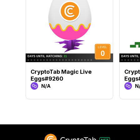
CryptoTab Magic Live
Crypt
Eggs#9260
Eggs
N/A
N