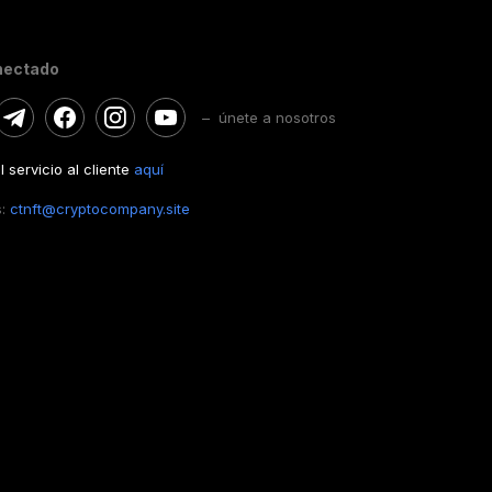
nectado
– únete a nosotros
 servicio al cliente
aquí
s:
ctnft@cryptocompany.site