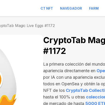
CT NFT
NAVEGADOR
FARM
yptoTab Magic Live Eggs #1172
CryptoTab Magi
#1172
La primera colección del mund
apariencia directamente en
Ope
por IA con una apariencia exclu
todos en OpenSea y obtén la op
NFT de los
CryptoTab Collecti
hasta el 100% u otras
coleccio
de mercado de hasta
5000 ET