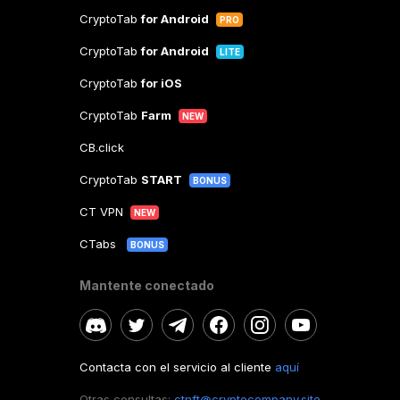
CryptoTab
for Android
PRO
CryptoTab
for Android
LITE
CryptoTab
for iOS
CryptoTab
Farm
NEW
CB.click
CryptoTab
START
BONUS
CT VPN
NEW
CTabs
BONUS
Mantente conectado
Contacta con el servicio al cliente
aquí
Otras consultas:
ctnft@cryptocompany.site