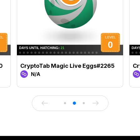
0
CryptoTab Magic Live Eggs#2265
Cr
N/A