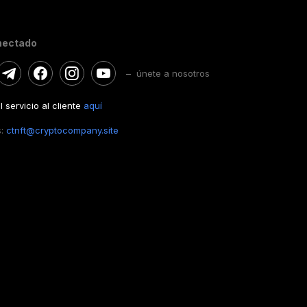
nectado
– únete a nosotros
 servicio al cliente
aquí
s:
ctnft@cryptocompany.site