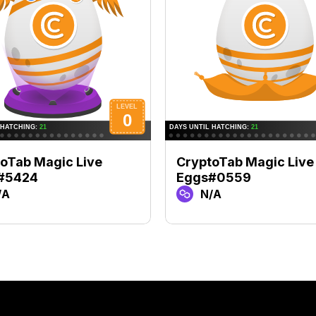
oTab Magic Live
CryptoTab Magic Live
#5424
Eggs#0559
/A
N/A