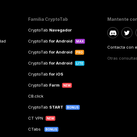
Familia CryptoTab
Mantente co
CryptoTab
Navegador
idad
CryptoTab
for Android
MAX
Contacta con el
CryptoTab
for Android
PRO
Otras consulta
CryptoTab
for Android
LITE
CryptoTab
for iOS
CryptoTab
Farm
NEW
CB.click
CryptoTab
START
BONUS
CT VPN
NEW
CTabs
BONUS