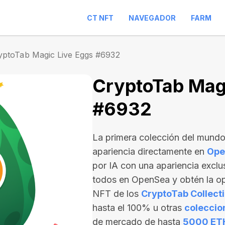
CT NFT
NAVEGADOR
FARM
yptoTab Magic Live Eggs #6932
CryptoTab Magi
#6932
La primera colección del mund
apariencia directamente en
Ope
por IA con una apariencia exclu
todos en OpenSea y obtén la op
NFT de los
CryptoTab Collecti
hasta el 100% u otras
coleccio
de mercado de hasta
5000 ET