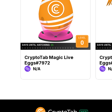
CryptoTab Magic Live
Crypt
Eggs#7972
Eggs
N/A
N