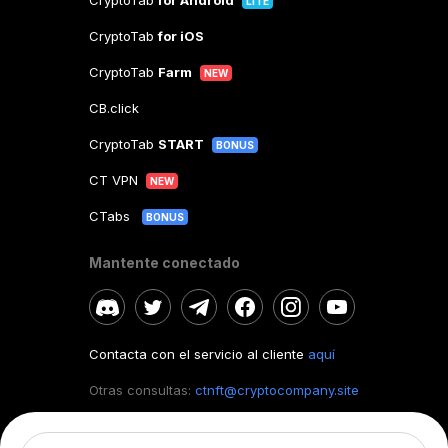
CryptoTab
for Android
LITE
CryptoTab
for iOS
CryptoTab
Farm
NEW
CB.click
CryptoTab
START
BONUS
CT VPN
NEW
CTabs
BONUS
Mantente conectado
Contacta con el servicio al cliente
aquí
Otras consultas:
ctnft@cryptocompany.site