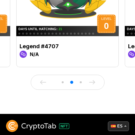
Legend #4707
Le
N/A
ES