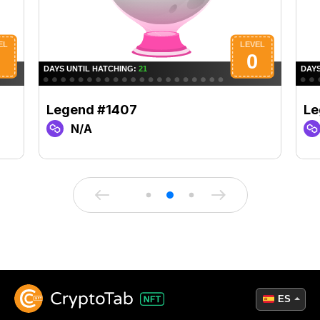
Legend #1407
Le
N/A
ES