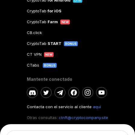
CryptoTab
for Android
LITE
CryptoTab
for iOS
CryptoTab
Farm
NEW
CB.click
CryptoTab
START
BONUS
CT VPN
NEW
CTabs
BONUS
Mantente conectado
Contacta con el servicio al cliente
aquí
Otras consultas:
ctnft@cryptocompany.site