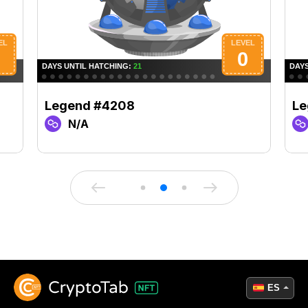
Legend #4208
Le
N/A
ES