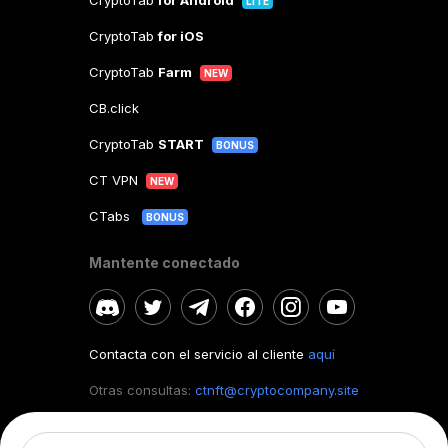
CryptoTab
for Android
LITE
CryptoTab
for iOS
CryptoTab
Farm
NEW
CB.click
CryptoTab
START
BONUS
CT VPN
NEW
CTabs
BONUS
Mantente conectado
Contacta con el servicio al cliente
aquí
Otras consultas:
ctnft@cryptocompany.site