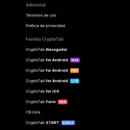
Adicional
Términos de uso
Política de privacidad
Familia CryptoTab
CryptoTab
Navegador
CryptoTab
for Android
MAX
CryptoTab
for Android
PRO
CryptoTab
for Android
LITE
CryptoTab
for iOS
CryptoTab
Farm
NEW
CB.click
CryptoTab
START
BONUS