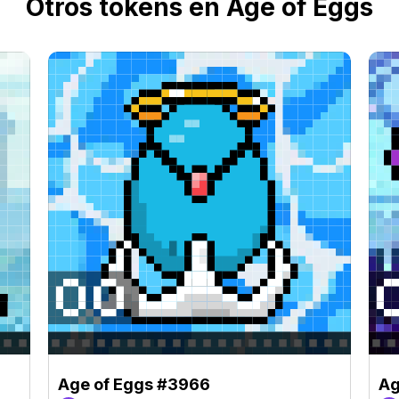
Otros tokens en Age of Eggs
Age of Eggs #3966
Ag