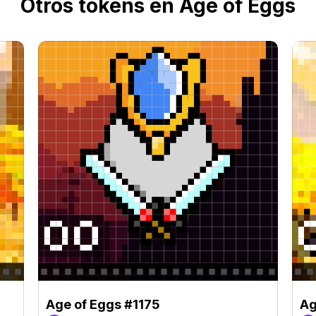
Otros tokens en Age of Eggs
Age of Eggs #1175
Ag