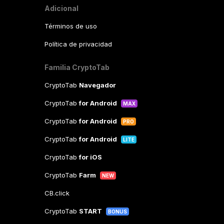
Adicional
Términos de uso
Política de privacidad
Familia CryptoTab
CryptoTab
Navegador
CryptoTab
for Android
MAX
CryptoTab
for Android
PRO
CryptoTab
for Android
LITE
CryptoTab
for iOS
CryptoTab
Farm
NEW
CB.click
CryptoTab
START
BONUS