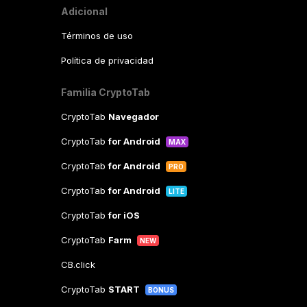
Adicional
Términos de uso
Política de privacidad
Familia CryptoTab
CryptoTab
Navegador
CryptoTab
for Android
MAX
CryptoTab
for Android
PRO
CryptoTab
for Android
LITE
CryptoTab
for iOS
CryptoTab
Farm
NEW
CB.click
CryptoTab
START
BONUS