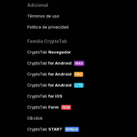
Adicional
Términos de uso
Política de privacidad
Familia CryptoTab
CryptoTab
Navegador
CryptoTab
for Android
MAX
CryptoTab
for Android
PRO
CryptoTab
for Android
LITE
CryptoTab
for iOS
CryptoTab
Farm
NEW
CB.click
CryptoTab
START
BONUS