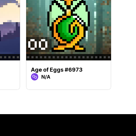
Age of Eggs #6973
Age 
N/A
N