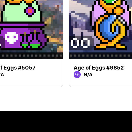
of Eggs #5057
Age of Eggs #9852
/A
N/A