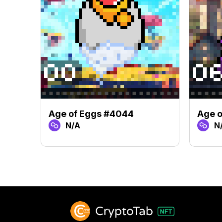
Age of Eggs #4044
Age 
N/A
N