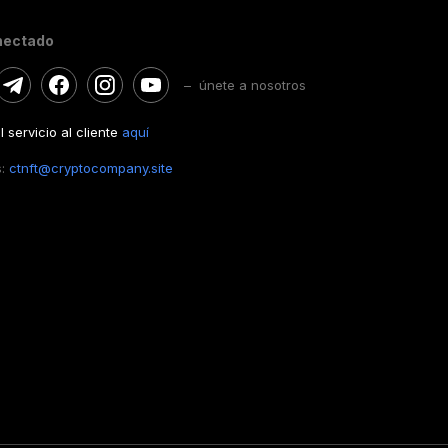
nectado
– únete a nosotros
 servicio al cliente
aquí
s:
ctnft@cryptocompany.site