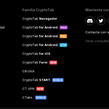
Familia CryptoTab
Mantente co
CryptoTab
Navegador
idad
CryptoTab
for Android
MAX
Contacta con el
CryptoTab
for Android
PRO
Otras consulta
CryptoTab
for Android
LITE
CryptoTab
for iOS
CryptoTab
Farm
NEW
CB.click
CryptoTab
START
BONUS
CT VPN
NEW
CTabs
BONUS