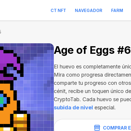
CT NFT
NAVEGADOR
FARM
5
Age of Eggs #
El huevo es completamente únic
Mira como progresa directament
comparte tu progreso con otros 
cénit, recibe un toquen único de
CryptoTab. Cada huevo se pue
subida de nivel
especial.
COMPRAR E