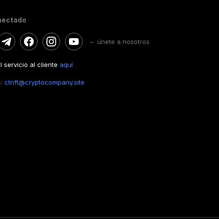
nectado
– únete a nosotros
 servicio al cliente
aquí
s:
ctnft@cryptocompany.site