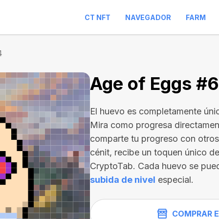
CT NFT
NAVEGADOR
FARM
4
Age of Eggs #
El huevo es completamente únic
Mira como progresa directament
comparte tu progreso con otros 
cénit, recibe un toquen único de
CryptoTab. Cada huevo se pue
subida de nivel
especial.
COMPRAR E