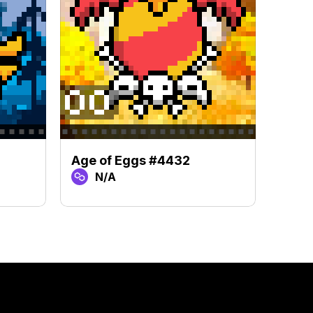
Age of Eggs #4432
Age 
N/A
N