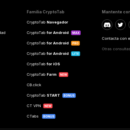
Familia CryptoTab
Mantente co
CryptoTab
Navegador
idad
CryptoTab
for Android
MAX
Contacta con el
CryptoTab
for Android
PRO
Otras consulta
CryptoTab
for Android
LITE
CryptoTab
for iOS
CryptoTab
Farm
NEW
CB.click
CryptoTab
START
BONUS
CT VPN
NEW
CTabs
BONUS