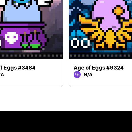
of Eggs #3484
Age of Eggs #9324
/A
N/A