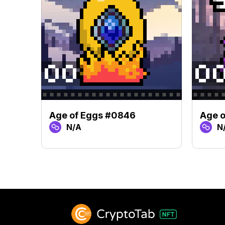
Age of Eggs #0846
Age 
N/A
N