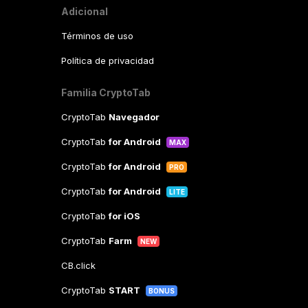
Adicional
Términos de uso
Política de privacidad
Familia CryptoTab
CryptoTab
Navegador
CryptoTab
for Android
MAX
CryptoTab
for Android
PRO
CryptoTab
for Android
LITE
CryptoTab
for iOS
CryptoTab
Farm
NEW
CB.click
CryptoTab
START
BONUS