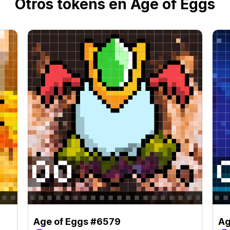
Otros tokens en Age of Eggs
Age of Eggs #6579
Ag