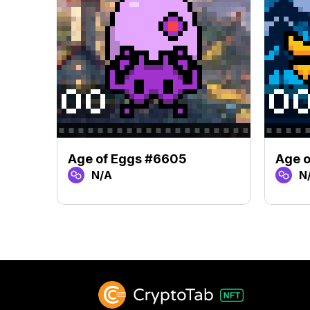
Age of Eggs #6605
Age o
N/A
N