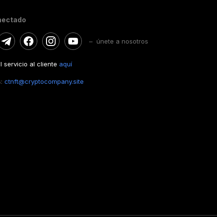
nectado
– únete a nosotros
 servicio al cliente
aquí
s:
ctnft@cryptocompany.site