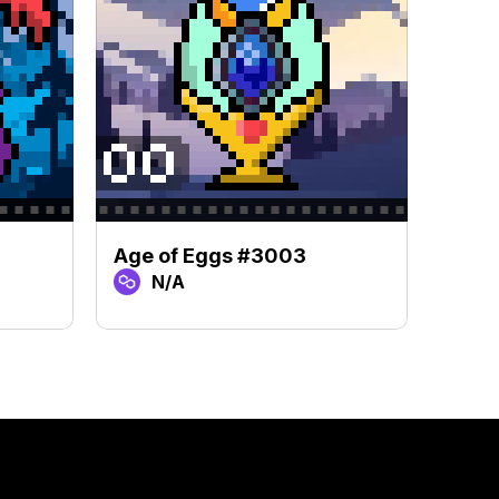
Age of Eggs #3003
Age 
N/A
N