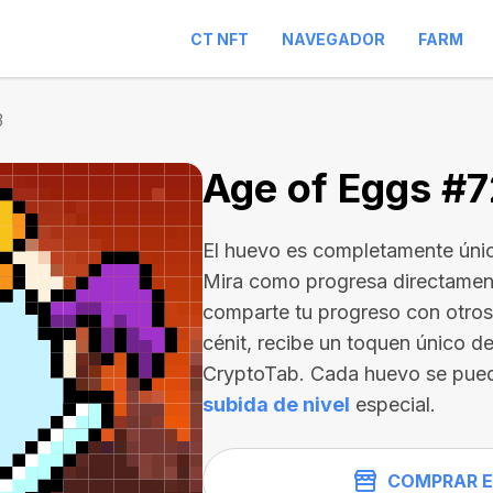
CT NFT
NAVEGADOR
FARM
3
Age of Eggs #
El huevo es completamente únic
Mira como progresa directament
comparte tu progreso con otros 
cénit, recibe un toquen único de
CryptoTab. Cada huevo se pue
subida de nivel
especial.
COMPRAR E