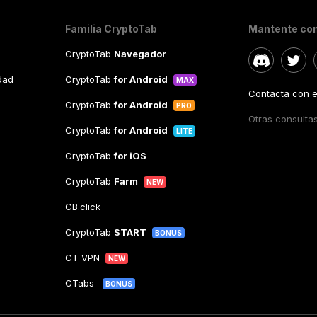
Familia CryptoTab
Mantente co
CryptoTab
Navegador
idad
CryptoTab
for Android
MAX
Contacta con el
CryptoTab
for Android
PRO
Otras consulta
CryptoTab
for Android
LITE
CryptoTab
for iOS
CryptoTab
Farm
NEW
CB.click
CryptoTab
START
BONUS
CT VPN
NEW
CTabs
BONUS