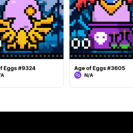
f Eggs #9324
Age of Eggs #3605
/A
N/A