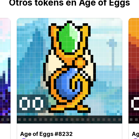
Otros tokens en Age of Eggs
Age of Eggs #8232
Ag