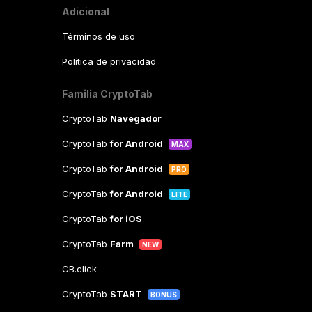
Adicional
Términos de uso
Política de privacidad
Familia CryptoTab
CryptoTab
Navegador
CryptoTab
for Android
MAX
CryptoTab
for Android
PRO
CryptoTab
for Android
LITE
CryptoTab
for iOS
CryptoTab
Farm
NEW
CB.click
CryptoTab
START
BONUS