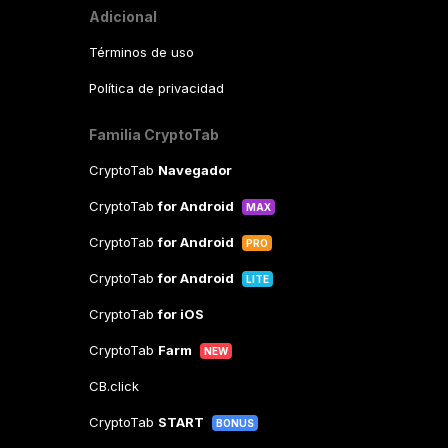
Adicional
Términos de uso
Política de privacidad
Familia CryptoTab
CryptoTab
Navegador
CryptoTab
for Android
MAX
CryptoTab
for Android
PRO
CryptoTab
for Android
LITE
CryptoTab
for iOS
CryptoTab
Farm
NEW
CB.click
CryptoTab
START
BONUS