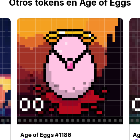
Otros tokens en Age of Eggs
Age of Eggs #1186
Ag