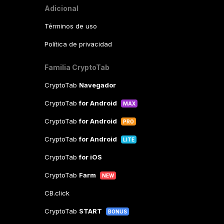
Adicional
Términos de uso
Política de privacidad
Familia CryptoTab
CryptoTab
Navegador
CryptoTab
for Android
MAX
CryptoTab
for Android
PRO
CryptoTab
for Android
LITE
CryptoTab
for iOS
CryptoTab
Farm
NEW
CB.click
CryptoTab
START
BONUS