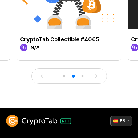
CryptoTab Collectible #4065
Cr
N/A
ES