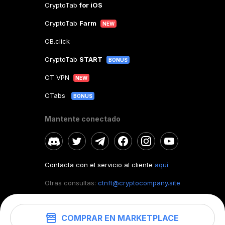
CryptoTab
for iOS
CryptoTab
Farm
NEW
CB.click
CryptoTab
START
BONUS
CT VPN
NEW
CTabs
BONUS
Mantente conectado
Contacta con el servicio al cliente
aquí
Otras consultas:
ctnft@cryptocompany.site
COMPRAR EN MARKETPLACE